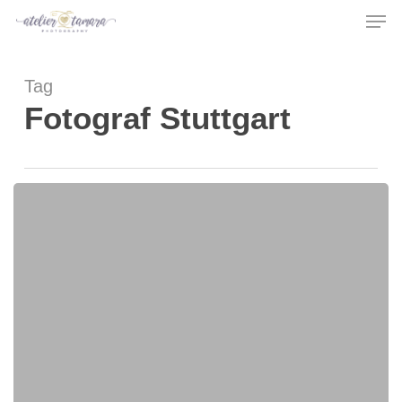
Men
Skip
Menu
to
main
Tag
content
Fotograf Stuttgart