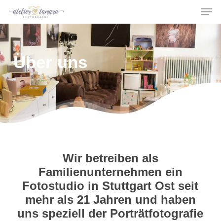
Men
Skip
to
main
content
Über uns
Wir betreiben als
Familienunternehmen ein
Fotostudio in Stuttgart Ost seit
mehr als 21 Jahren und haben
uns speziell der Porträtfotografie