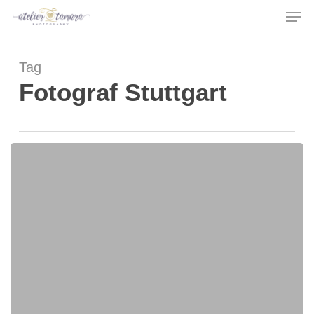
Men
Skip
to
main
Tag
content
Fotograf Stuttgart