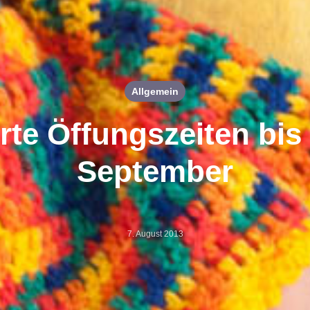
Allgemein
te Öffungszeiten bis
September
7. August 2013