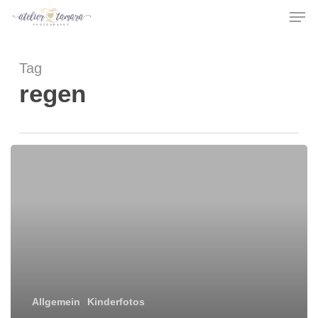
Men
Skip
to
main
Tag
content
regen
Allgemein
Kinderfotos