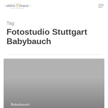
Men
Skip
to
main
Tag
content
Fotostudio Stuttgart
Babybauch
Babybauch